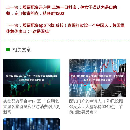
上一篇：
股票配资开户网 上海一日料店，俩女子误认为是自助
餐，专门捡贵的点，结账时4302
下一篇：
股票配资app下载 反转！泰国打架没一个中国人，韩国媒
体集体改口：“这是国耻”
相关文章
实盘配资平台app “五一”假期北
配资门户的申请入口 和讯投顾
京游客接待量和旅游消费创历史
张克席：大盘站稳3340点，节
新高
前指数要反攻？