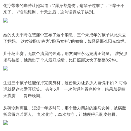
化疗带来的痛苦让她写道：\"浑身都是伤，这辈子过够了，下辈子不
来了。 \"谁能想到，十天之后，这句话竟成了诀别。
她的丈夫阳哥在悲痛中宣布了这个消息，三个未成年的孩子从此失去
了妈妈。 这位被跑友称为\"跑马女神\"的姑娘，曾经是那么阳光灿烂。
几十场比赛，无数个清晨的奔跑，朋友圈里永远充满正能量。 淮安那
场马拉松，她跑出了个人最好成绩，比日照那次快了整整8分钟。
生过三个孩子还能保持完美身材，这份毅力让多少人自愧不如？ 可命
运就是这么爱开玩笑。 去年5月，一次普通的胃痛检查，结果却是晴
天霹雳——胃癌晚期。
从确诊到离世，短短一年多时间，那个活力四射的跑马女神，被病魔
折磨得判若两人。 九次化疗，25次放疗，让她瘦得只剩皮包骨。