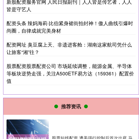
新股配资服务官网 人民日报副刊｜人人皆是传艺者，人人
皆是守艺人
配资头条 辣妈海莉·比伯紧身裙街拍封神！傲人曲线引爆时
尚圈，自律成就完美身材
配资网址 臭豆腐上天、非遗进客舱：湖南这家航司凭什么
让旅客“湘”往？
股票配资股票配资公司 市场延续调整，能源金属、半导体
等板块逆势走强，关注A500ETF易方达（159361）配置价
值
推荐资讯
股票短线配资 遭美强行控制后首次出庭 马