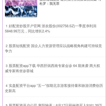
杜罗：我无罪
​好配资炒股开户官网 浙农股份(002758.SZ)一季度净利润
1
5848.99万元，同比增长2.4%
​股票短线配资 国企人力资源管理应以战略视角构建可持续竞
2
争力
​股票配资app下载 华西肝病西南专家会诊 64 期来袭 两大权
3
威专家将坐诊蓉城
​实盘配资平台app “五一”假期北京游客接待量和旅游消费创历
4
史新高
​股票配资开户公司 襄阳轴承：6月17日获融资买入9161.39万
5