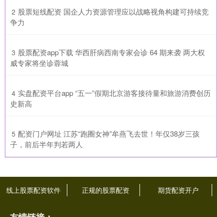
​股票短线配资 国企人力资源管理应以战略视角构建可持续竞
2
争力
​股票配资app下载 华西肝病西南专家会诊 64 期来袭 两大权
3
威专家将坐诊蓉城
​实盘配资平台app “五一”假期北京游客接待量和旅游消费创历
4
史新高
​配资门户网址 江苏“跑圈女神”牟燕飞去世！年仅38岁三孩
5
子，前后半年判若两人
线上股票配资软件
正规的股票配资
期货配资开户
友情链接：