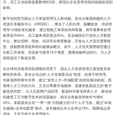
月，员工主动创新提案数增长5倍，展现出文化变革对组织效能的深刻
影响。
数字化转型为国企人力资源管理注入新动能。某央企集团构建的人力
资源共享服务中心（HRSSC），整合了入职办理、薪酬发放、培训管
理等12项标准化服务，通过智能工单系统和AI客服，将常规事务处理
效率提升60%，员工服务满意度达93%。某金融国企打造的人才数据
中台，整合招聘、绩效、培训等全维度数据，开发出人才流失预警模
型、技能图谱系统和组织健康诊断仪。其中，人才流失预警模型通过
分析工作表现、培训参与度等15个维度，预测准确率达82%，为人才
保留提供了数据支撑。
在全球经济格局深刻调整的背景下，国企人力资源管理正展现更具前
瞻性的布局。某央企试点的“人才发展委员会”制度，统筹干部管理、
专家选聘和青年培养，建立“党管人才+市场配置”的双轮驱动机制，既
保障人才工作的方向，又充分尊重市场规律。某建筑集团设立的“数字
建造研究院”，引入互联网产品经理、数据科学家等跨界人才，推动传
统建造工艺与数字技术的深度融合，相关业务板块营收年均增长
25%。某能源央企在“一带一路”沿线建立的12个人才飞地，通过“本地
化雇佣+全球化配置”模式，使关键岗位本土化率达78%，既降低运营
成本，又提升跨文化管理能力。