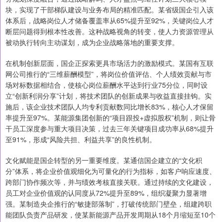
块，实现了干部梯队建设与业务布局的精准匹配。某省级国企引入该
体系后，战略岗位人才储备覆盖率从65%提升至92%，关键岗位人才
断层问题得到根本性改善。这种战略视角的转变，使人力资源管理从
被动执行转向主动谋划，成为企业战略落地的重要支撑。
在机制创新层面，国企正探索更具市场活力的激励模式。某国有互联
网公司推行的“三维薪酬模型”，将岗位价值评估、个人绩效贡献与市
场对标数据相结合，使核心岗位薪酬水平达到行业75分位，同时设
立“创新利润分享”计划，将技术团队的创新成果与收益直接挂钩。实
施后，该企业技术团队人均专利贡献数同比增长83%，核心人才保留
率提升至97%。某能源集团创新的“项目跟投+虚拟股权”机制，则让骨
干员工深度参与重大项目决策，过去三年关键项目成功率从68%提升
至91%，形成“风险共担、利益共享”的良性机制。
文化赋能是国企转型的另一重要维度。某通信国企建立的“文化积
分”体系，将企业价值观细化为可量化的行为指标，如客户响应速度、
跨部门协作频次等，并与绩效考核直接关联。通过持续的文化建设，
员工对企业价值观的认同度从72%提升至89%，组织凝聚力显著增
强。某制造央企推行的“敏捷部落制”，打破传统部门壁垒，组建跨职
能团队负责产品研发，使某新能源产品开发周期从18个月缩短至10个