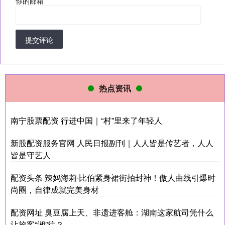
你的邮箱
*
提交评论
热点资讯
南宁股票配资 行进中国｜“村”里来了年轻人
新股配资服务官网 人民日报副刊｜人人皆是传艺者，人人
皆是守艺人
配资头条 辣妈海莉·比伯紧身裙街拍封神！傲人曲线引爆时
尚圈，自律成就完美身材
配资网址 臭豆腐上天、非遗进客舱：湖南这家航司凭什么
让旅客“湘”往？