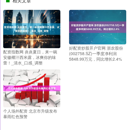
相关文章
好配资炒股开户官网 浙农股份
配资指数网 炎炎夏日，来一碗
(002758.SZ)一季度净利润
安徽椰汁西米露，冰爽你的味
5848.99万元，同比增长2.4%
蕾！_清水_口感_调整
个人场外配资 北京市升级发布
暴雨红色预警