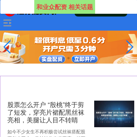
和业众配资 相关话题
股票怎么开户 “殷桃”终于剪
了短发，穿亮片裙配黑丝袜
亮相，美腿让人目不转睛
如今不少女生不再积极尝试丝袜搭配股