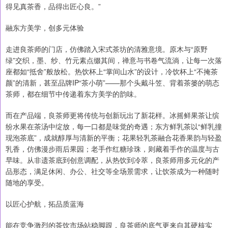
得见真茶香，品得出匠心良。”
融东方美学，创多元体验
走进良茶师的门店，仿佛踏入宋式茶坊的清雅意境。原木与“原野
绿”交织，墨、纱、竹元素点缀其间，禅意与书卷气流淌，让每一次落
座都如“抵舍”般放松。热饮杯上“掌间山水”的设计，冷饮杯上“不掩茶
颜”的清新，甚至品牌IP“茶小萌”——那个头戴斗笠、背着茶篓的萌态
茶师，都在细节中传递着东方美学的韵味。
而在产品端，良茶师更将传统与创新玩出了新花样。冰摇鲜果茶让缤
纷水果在茶汤中绽放，每一口都是味觉的奇遇；东方鲜乳茶以“鲜乳撞
现泡茶底”，成就醇厚与清新的平衡；花果轻乳茶融合花香果韵与轻盈
乳香，仿佛漫步雨后果园；老手作红糖珍珠，则藏着手作的温度与古
早味。从非遗茶底到创意调配，从热饮到冷萃，良茶师用多元化的产
品形态，满足休闲、办公、社交等全场景需求，让饮茶成为一种随时
随地的享受。
以匠心护航，拓品质蓝海
能在竞争激烈的茶饮市场站稳脚跟，良茶师的底气更来自其硬核实