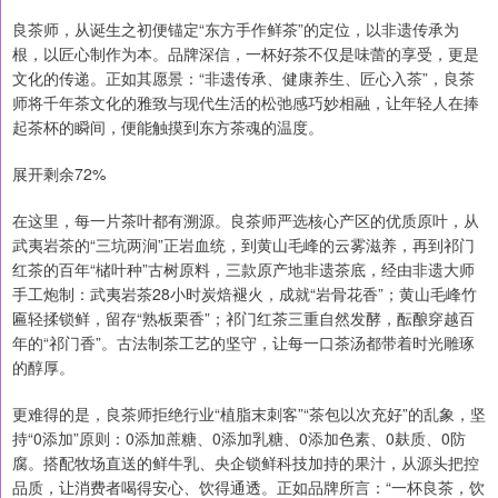
良茶师，从诞生之初便锚定“东方手作鲜茶”的定位，以非遗传承为
根，以匠心制作为本。品牌深信，一杯好茶不仅是味蕾的享受，更是
文化的传递。正如其愿景：“非遗传承、健康养生、匠心入茶”，良茶
师将千年茶文化的雅致与现代生活的松弛感巧妙相融，让年轻人在捧
起茶杯的瞬间，便能触摸到东方茶魂的温度。
展开剩余72%
在这里，每一片茶叶都有溯源。良茶师严选核心产区的优质原叶，从
武夷岩茶的“三坑两涧”正岩血统，到黄山毛峰的云雾滋养，再到祁门
红茶的百年“槠叶种”古树原料，三款原产地非遗茶底，经由非遗大师
手工炮制：武夷岩茶28小时炭焙褪火，成就“岩骨花香”；黄山毛峰竹
匾轻揉锁鲜，留存“熟板栗香”；祁门红茶三重自然发酵，酝酿穿越百
年的“祁门香”。古法制茶工艺的坚守，让每一口茶汤都带着时光雕琢
的醇厚。
更难得的是，良茶师拒绝行业“植脂末刺客”“茶包以次充好”的乱象，坚
持“0添加”原则：0添加蔗糖、0添加乳糖、0添加色素、0麸质、0防
腐。搭配牧场直送的鲜牛乳、央企锁鲜科技加持的果汁，从源头把控
品质，让消费者喝得安心、饮得通透。正如品牌所言：“一杯良茶，饮