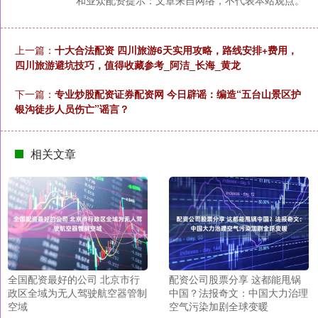
和业众配资提示：文章来自网络，不代表本站观点。
上一篇：
十大合法配资 四川旅游6天实用攻略，路线安排+费用，
四川旅游避坑技巧，值得收藏参考_阿洁_长海_黄龙
下一篇：
专业炒股配资证券配资网 今日辟谣：编造“五台山景区护
银沟徒步人员伤亡”谣言？
相关文章
全国配资最好的公司 北京市行
配资公司股票分享 这都能甩锅
政区全域为无人驾驶航空器管制
中国？法报奇文：中国大力治理
空域
空气污染加剧全球变暖