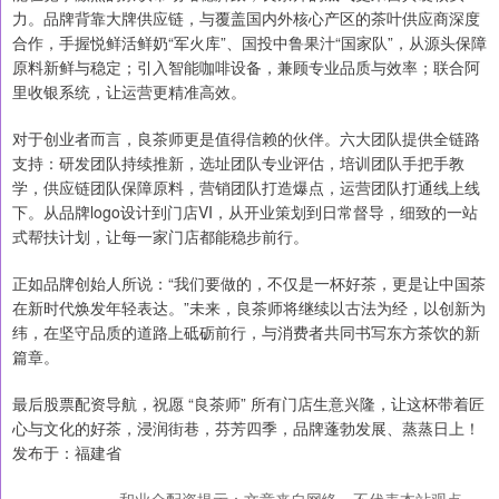
力。品牌背靠大牌供应链，与覆盖国内外核心产区的茶叶供应商深度
合作，手握悦鲜活鲜奶“军火库”、国投中鲁果汁“国家队”，从源头保障
原料新鲜与稳定；引入智能咖啡设备，兼顾专业品质与效率；联合阿
里收银系统，让运营更精准高效。
对于创业者而言，良茶师更是值得信赖的伙伴。六大团队提供全链路
支持：研发团队持续推新，选址团队专业评估，培训团队手把手教
学，供应链团队保障原料，营销团队打造爆点，运营团队打通线上线
下。从品牌logo设计到门店VI，从开业策划到日常督导，细致的一站
式帮扶计划，让每一家门店都能稳步前行。
正如品牌创始人所说：“我们要做的，不仅是一杯好茶，更是让中国茶
在新时代焕发年轻表达。”未来，良茶师将继续以古法为经，以创新为
纬，在坚守品质的道路上砥砺前行，与消费者共同书写东方茶饮的新
篇章。
最后股票配资导航，祝愿 “良茶师” 所有门店生意兴隆，让这杯带着匠
心与文化的好茶，浸润街巷，芬芳四季，品牌蓬勃发展、蒸蒸日上！
发布于：福建省